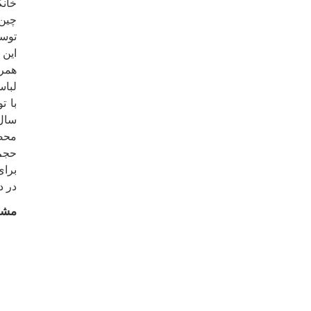
خانگ
چین 
توسع
این 
همر
لباس
با ت
حجم 
در 
مشخ