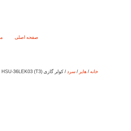
صفحه اصلی
مح
خانه
/
هایر
/
سرد
/ کولر گازی HSU-36LEK03 (T3)