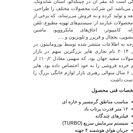
ی است که مقر آن در چینگدائو، استان شاندونگ،
می‌باشد. این شرکت محصولات مختلف را طراحی،
ه و تولید کرده و به فروش می‌رساند، که برخی از
محصولات عبارتند از: سیستم‌های تهویه مطبوع، تلفن
اه، کامپیوتر، اجاق‌های مایکروویو، ماشین
شویی، یخچال و فریزر و تلویزیون و ….
وجه به اطلاعات منتشر شده توسط یورومانیتور، در
سال ۲۰۱۴ نام تجاری هایر بزرگترین سهم در بازار
محصولات سفید جهان بود، که سهمی معادل ۱۰٫۲٪ از
خرده فروشی را به خود اختصاص داده بود. هایر
برای ۶ سال متوالی رهبری بازار لوازم خانگی بزرگ را
دست داشت.
صات فنی محصول
مناسب مناطق گرمسیر و حاره ای
۱۲ متر قدرت پرتاب باد
فیلترهای چندگانه
سیستم سرمایش سریع (TURBO)
جریان هوای هوشمند ۴ جهته