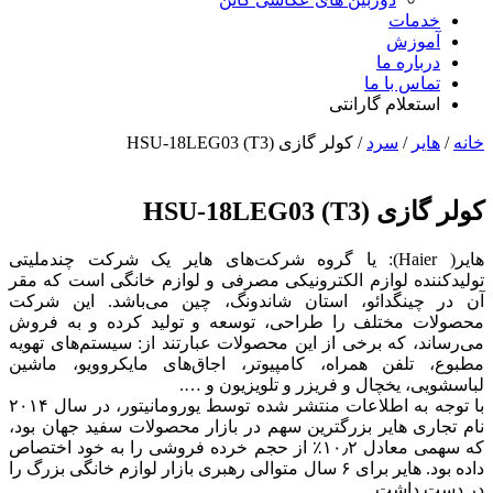
خدمات
آموزش
درباره ما
تماس با ما
استعلام گارانتی
خانه
/
هایر
/
سرد
/ کولر گازی HSU-18LEG03 (T3)
کولر گازی HSU-18LEG03 (T3)
هایر( Haier): یا گروه شرکت‌های هایر یک شرکت چندملیتی
تولیدکننده لوازم الکترونیکی مصرفی و لوازم خانگی است که مقر
آن در چینگدائو، استان شاندونگ، چین می‌باشد. این شرکت
محصولات مختلف را طراحی، توسعه و تولید کرده و به فروش
می‌رساند، که برخی از این محصولات عبارتند از: سیستم‌های تهویه
مطبوع، تلفن همراه، کامپیوتر، اجاق‌های مایکروویو، ماشین
لباسشویی، یخچال و فریزر و تلویزیون و ….
با توجه به اطلاعات منتشر شده توسط یورومانیتور، در سال ۲۰۱۴
نام تجاری هایر بزرگترین سهم در بازار محصولات سفید جهان بود،
که سهمی معادل ۱۰٫۲٪ از حجم خرده فروشی را به خود اختصاص
داده بود. هایر برای ۶ سال متوالی رهبری بازار لوازم خانگی بزرگ را
در دست داشت.